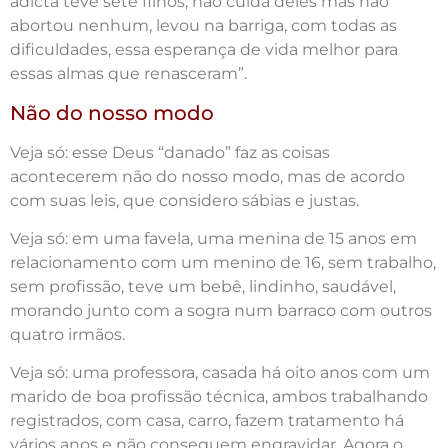
adicta teve sete filhos, não cuida deles mas não
abortou nenhum, levou na barriga, com todas as
dificuldades, essa esperança de vida melhor para
essas almas que renasceram”.
Não do nosso modo
Veja só: esse Deus “danado” faz as coisas
acontecerem não do nosso modo, mas de acordo
com suas leis, que considero sábias e justas.
Veja só: em uma favela, uma menina de 15 anos em
relacionamento com um menino de 16, sem trabalho,
sem profissão, teve um bebê, lindinho, saudável,
morando junto com a sogra num barraco com outros
quatro irmãos.
Veja só: uma professora, casada há oito anos com um
marido de boa profissão técnica, ambos trabalhando
registrados, com casa, carro, fazem tratamento há
vários anos e não conseguem engravidar. Agora o