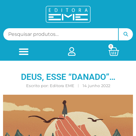
0
DEUS, ESSE “DANADO”…
Escrito por:
Editora EME
14 junho 2022