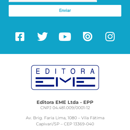
Enviar
Editora EME Ltda - EPP
CNPJ 04.481.009/0001-12
Av. Brig. Faria Lima, 1080 – Vila Fátima
Capivari/SP – CEP 13369-040