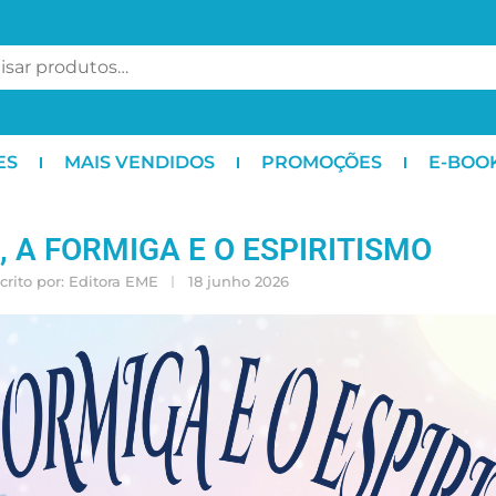
ES
MAIS VENDIDOS
PROMOÇÕES
E-BOO
, A FORMIGA E O ESPIRITISMO
crito por:
Editora EME
18 junho 2026