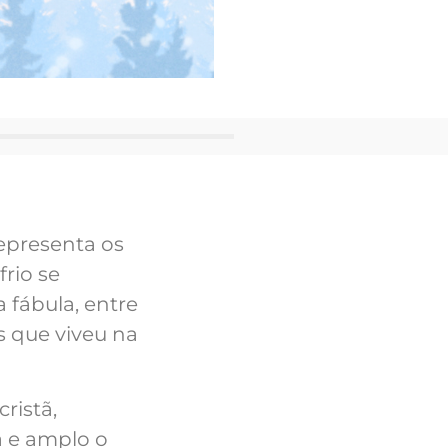
representa os
rio se
 fábula, entre
s que viveu na
ristã,
a e amplo o