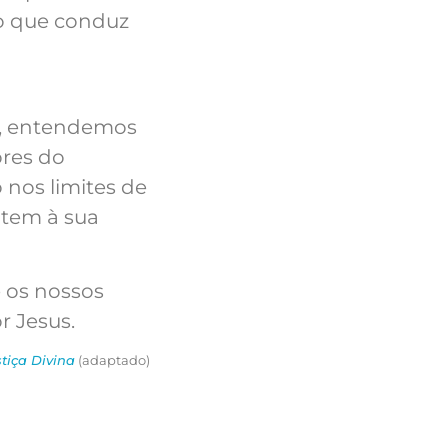
ão que conduz
o, entendemos
ores do
nos limites de
atem à sua
 os nossos
r Jesus.
tiça Divina
(adaptado)