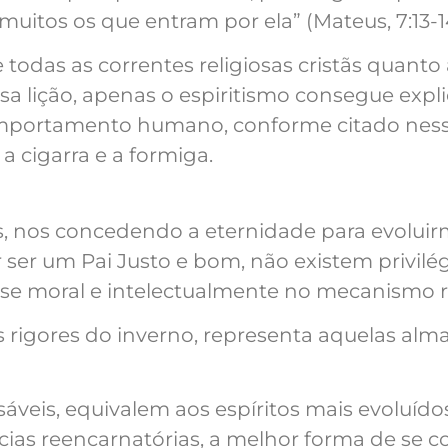
muitos os que entram por ela” (Mateus, 7:13-1
todas as correntes religiosas cristãs quanto 
a lição, apenas o espiritismo consegue expli
omportamento humano, conforme citado ness
a cigarra e a formiga.
s, nos concedendo a eternidade para evolui
 ser um Pai Justo e bom, não existem privilé
-se moral e intelectualmente no mecanismo r
os rigores do inverno, representa aquelas alm
áveis, equivalem aos espíritos mais evoluídos
cias reencarnatórias, a melhor forma de se 