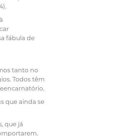
4).
à
car
a fábula de
rmos tanto no
gios. Todos têm
eencarnatório.
as que ainda se
, que já
comportarem.