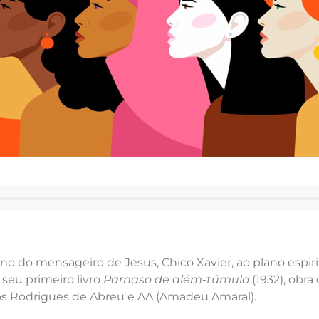
 do mensageiro de Jesus, Chico Xavier, ao plano espirit
eu primeiro livro
Parnaso de além-túmulo
(1932), obra
ssos Rodrigues de Abreu e AA (Amadeu Amaral).