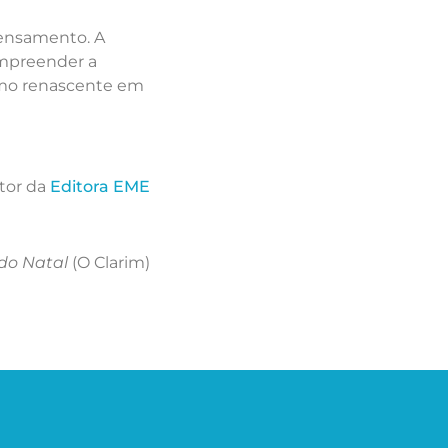
pensamento. A
ompreender a
ismo renascente em
etor da
Editora EME
do Natal
(O Clarim)