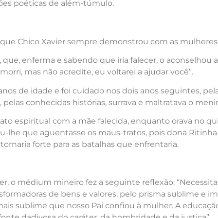
es poéticas de além-túmulo.
o que Chico Xavier sempre demonstrou com as mulheres
que, enferma e sabendo que iria falecer, o aconselhou a
 morri, mas não acredite, eu voltarei a ajudar você”.
anos de idade e foi cuidado nos dois anos seguintes, pe
 pelas conhecidas histórias, surrava e maltratava o meni
ato espiritual com a mãe falecida, enquanto orava no qui
u-lhe que aguentasse os maus-tratos, pois dona Ritinha e
tornaria forte para as batalhas que enfrentaria.
er, o médium mineiro fez a seguinte reflexão: “Necessita
sformadoras de bens e valores, pelo prisma sublime e i
s sublime que nosso Pai confiou à mulher. A educação 
fonte dadivosa do caráter, da hombridade e da justiça”.