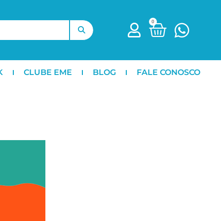
0
K
CLUBE EME
BLOG
FALE CONOSCO