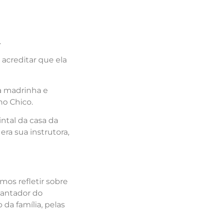
.
 acreditar que ela
la madrinha e
no Chico.
ntal da casa da
ra sua instrutora,
mos refletir sobre
mantador do
da família, pelas