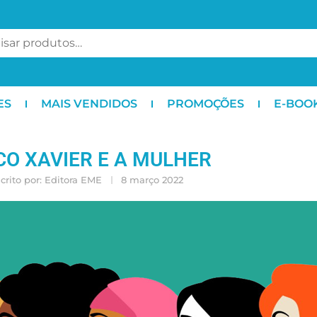
ES
MAIS VENDIDOS
PROMOÇÕES
E-BOO
CO XAVIER E A MULHER
crito por:
Editora EME
8 março 2022