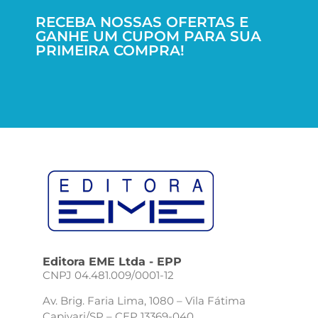
RECEBA NOSSAS OFERTAS E
GANHE UM CUPOM PARA SUA
PRIMEIRA COMPRA!
Editora EME Ltda - EPP
CNPJ 04.481.009/0001-12
Av. Brig. Faria Lima, 1080 – Vila Fátima
Capivari/SP – CEP 13369-040