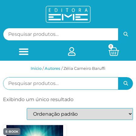
0
Início
/
ㅤAutores
/ Zélia Carneiro Baruffi
Exibindo um único resultado
E-BOOK