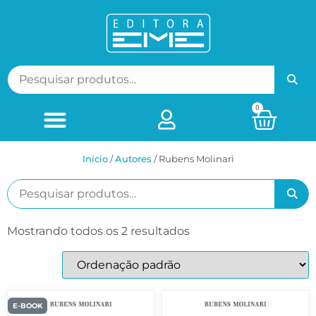
0
Início
/
ㅤAutores
/ Rubens Molinari
Mostrando todos os 2 resultados
E-BOOK