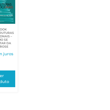
BOOK
RUTURAS
ONAIS –
O SE
TAR DA
ROSE
m juros
er
duto