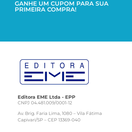
GANHE UM CUPOM PARA SUA
PRIMEIRA COMPRA!
Editora EME Ltda - EPP
CNPJ 04.481.009/0001-12
Av. Brig. Faria Lima, 1080 – Vila Fátima
Capivari/SP – CEP 13369-040