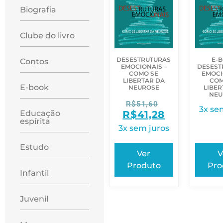
Biografia
Clube do livro
DESESTRUTURAS
E-
Contos
EMOCIONAIS –
DESEST
COMO SE
EMOCI
LIBERTAR DA
COM
E-book
NEUROSE
LIBER
NEU
R$
51,60
3x se
Educação
R$
41,28
espírita
3x sem juros
Estudo
Ver
V
Produto
Pro
Infantil
Juvenil