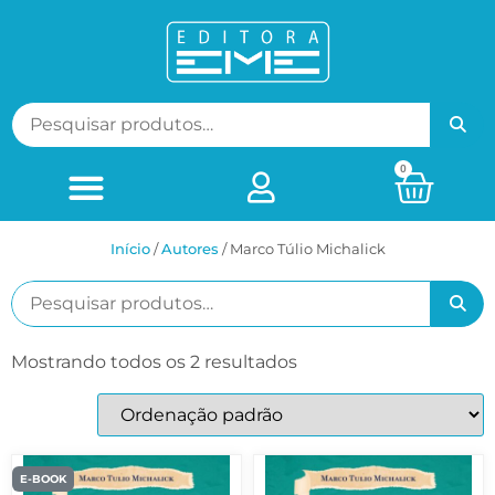
0
Início
/
ㅤAutores
/ Marco Túlio Michalick
Mostrando todos os 2 resultados
E-BOOK