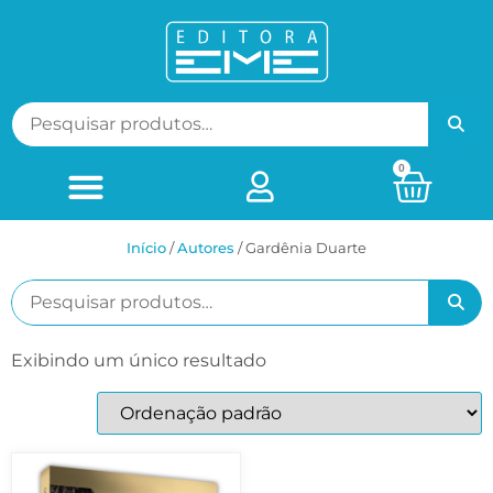
0
Início
/
ㅤAutores
/ Gardênia Duarte
Exibindo um único resultado