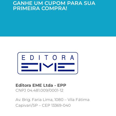
GANHE UM CUPOM PARA SUA
PRIMEIRA COMPRA!
Editora EME Ltda - EPP
CNPJ 04.481.009/0001-12
Av. Brig. Faria Lima, 1080 – Vila Fátima
Capivari/SP – CEP 13369-040