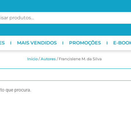
ES
MAIS VENDIDOS
PROMOÇÕES
E-BOO
Início
/
ㅤAutores
/ Francislene M. da Silva
o que procura.