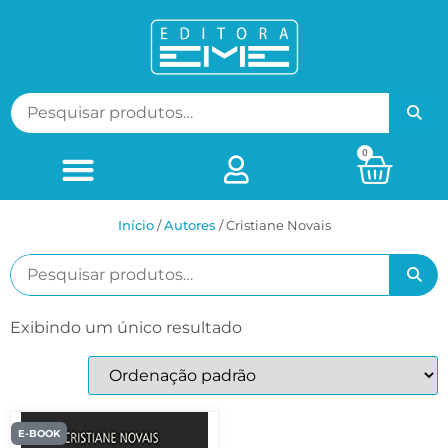
0
Início
/
ㅤAutores
/ Cristiane Novais
Exibindo um único resultado
E-BOOK