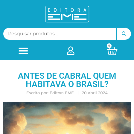
0
ANTES DE CABRAL QUEM
HABITAVA O BRASIL?
Escrito por:
Editora EME
20 abril 2024