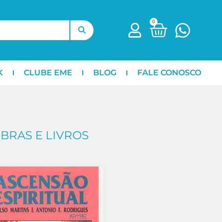
0
K
CLUBE EME
BLOG
FALE CONOSCO
BRAS E LIVROS