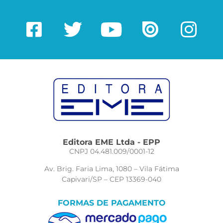
Editora EME Ltda - EPP
CNPJ 04.481.009/0001-12
Av. Brig. Faria Lima, 1080 – Vila Fátima
Capivari/SP – CEP 13369-040
FORMAS DE PAGAMENTO