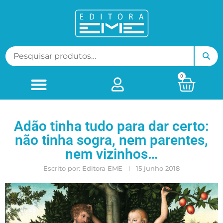
0
Adão tinha tudo para dar certo:
não tinha sogra, nem parentes,
nem vizinhos…
Escrito por:
Editora EME
15 junho 2018