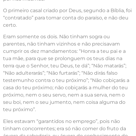
O primeiro casal criado por Deus, segundo a Bíblia, foi
“contratado” para tomar conta do paraíso, e não deu
certo.
Eram somente os dois. Não tinham sogra ou
parentes, não tinham vizinhos e não precisavam
cumprir os dez mandamentos: “Honra a teu pai e a
tua mãe, para que se prolonguem os teus dias na
terra que o Senhor, teu Deus, te dá”; “Não matarás”;
“Não adulterarás”; “Não furtarás”; “Não dirás falso
testemunho contra o teu próximo”; “Não cobiçarás a
casa do teu próximo; não cobiçarás a mulher do teu
próximo, nem o seu servo, nem a sua serva, nem o
seu boi, nem o seu jumento, nem coisa alguma do
teu próximo”.
Eles estavam “garantidos no emprego”, pois não
tinham concorrentes; era só não comer do fruto da
árvore da sabedoria, ou árvore do conhecimento do