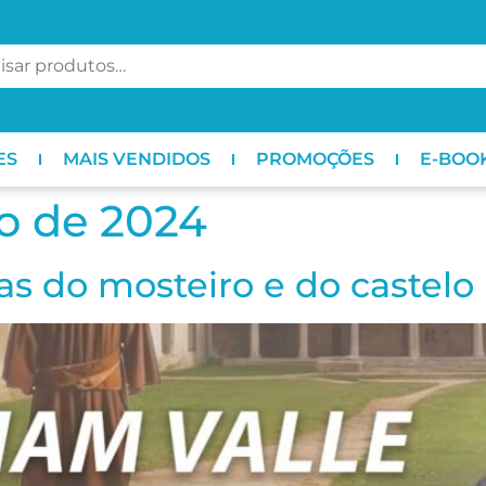
ES
MAIS VENDIDOS
PROMOÇÕES
E-BOO
o de 2024
ias do mosteiro e do castelo