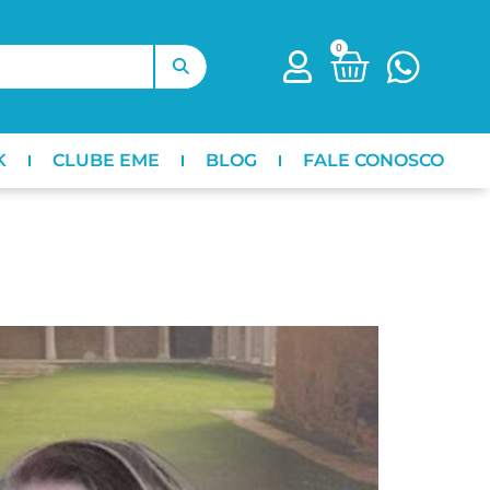
0
K
CLUBE EME
BLOG
FALE CONOSCO