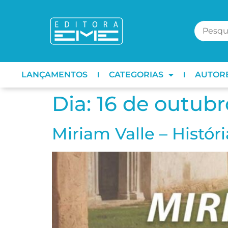
LANÇAMENTOS
CATEGORIAS
AUTOR
Dia:
16 de outubr
Miriam Valle – Histór